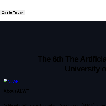
The 6th The Artific
University 
About AIJWF
Artificial Intelligence Journalism World Forum (AIJWF) is the 