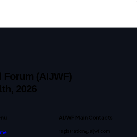
ld Forum (AIJWF)
1th, 2026
nu
AIJWF Main Contacts
registration@aijwf.com
ome