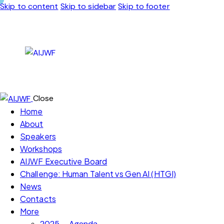
Skip to content
Skip to sidebar
Skip to footer
Close
Home
About
Speakers
Workshops
AIJWF Executive Board
Challenge: Human Talent vs Gen AI (HTGI)
News
Contacts
More
2025 – Agenda